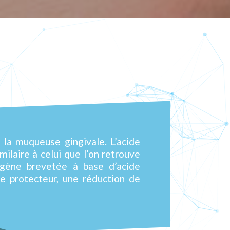
 la muqueuse gingivale. L’acide
laire à celui que l’on retrouve
ogène brevetée à base d’acide
e protecteur, une réduction de