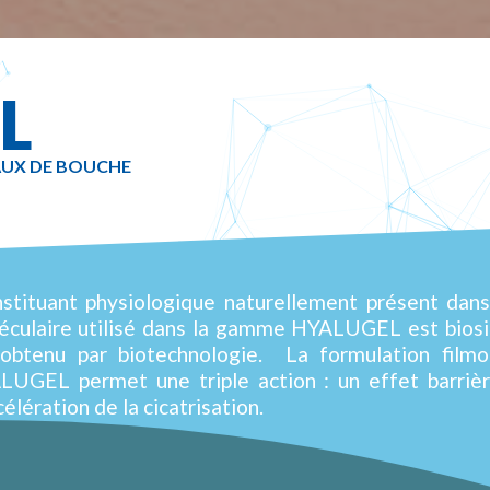
L
AUX DE BOUCHE
nstituant physiologique naturellement présent dans
éculaire utilisé dans la gamme HYALUGEL est biosimi
t obtenu par biotechnologie. La formulation film
LUGEL permet une triple action : un effet barrièr
élération de la cicatrisation.