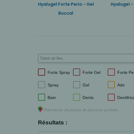
 Perio - Spray
Hyalugel Forte Perio - Gel
Hyalugel -
cal
Buccal