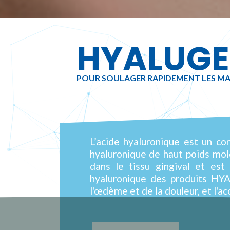
HYALUGE
POUR SOULAGER RAPIDEMENT LES M
L’acide hyaluronique est un co
hyaluronique de haut poids mol
dans le tissu gingival et es
hyaluronique des produits HYA
l'œdème et de la douleur, et l'acc